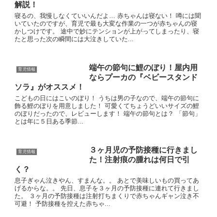
解説！
寝るの、我慢しなくていいんだよ… 赤ちゃんは寝ない！ 噂には聞
いていたのですが、育児で最も大変な作業の一つが赤ちゃんの寝
かしつけです。 途中で妙にテンションが上がってしまったり、寝
たと思った次の瞬間には大泣きしていた...
端午の節句に鯉のぼり！屋内用
育児情報
ならプーカの『ベビースタンド
ソラ』がオススメ！
こどもの日にはこいのぼり！ うちは男の子なので、端午の節句に
飾る鯉のぼりを用意しました！ 可愛くてちょうどいいサイズの鯉
のぼりだったので、レビューします！ 端午の節句とは？ 「節句」
とは年に５日ある季節...
３ヶ月児の予防接種に行きまし
育児情報
た！注射痕の腫れは何日で引
く？
息子ぎゃん泣きやん、すまんな。。 あとで美味しいもの買ってあ
げるからな。。 先日、息子を３ヶ月の予防接種に連れて行きまし
た。 ３ヶ月の予防接種は注射打ちまくりで赤ちゃんギャン泣き不
可避！ 予防接種を控えた赤ちゃ...