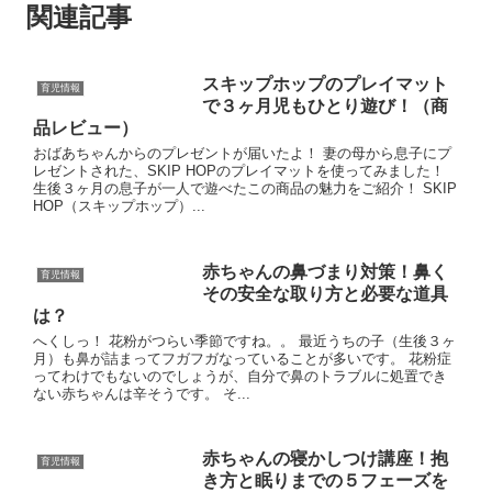
関連記事
スキップホップのプレイマット
育児情報
で３ヶ月児もひとり遊び！（商
品レビュー）
おばあちゃんからのプレゼントが届いたよ！ 妻の母から息子にプ
レゼントされた、SKIP HOPのプレイマットを使ってみました！
生後３ヶ月の息子が一人で遊べたこの商品の魅力をご紹介！ SKIP
HOP（スキップホップ）...
赤ちゃんの鼻づまり対策！鼻く
育児情報
その安全な取り方と必要な道具
は？
へくしっ！ 花粉がつらい季節ですね。。 最近うちの子（生後３ヶ
月）も鼻が詰まってフガフガなっていることが多いです。 花粉症
ってわけでもないのでしょうが、自分で鼻のトラブルに処置でき
ない赤ちゃんは辛そうです。 そ...
赤ちゃんの寝かしつけ講座！抱
育児情報
き方と眠りまでの５フェーズを