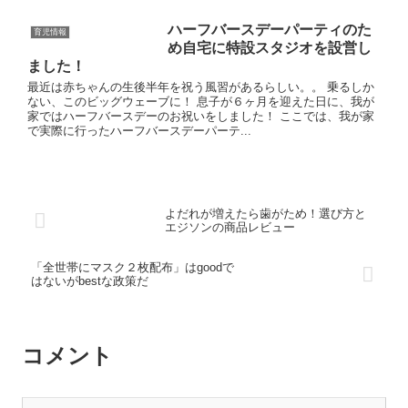
ハーフバースデーパーティのた
育児情報
め自宅に特設スタジオを設営し
ました！
最近は赤ちゃんの生後半年を祝う風習があるらしい。。 乗るしか
ない、このビッグウェーブに！ 息子が６ヶ月を迎えた日に、我が
家ではハーフバースデーのお祝いをしました！ ここでは、我が家
で実際に行ったハーフバースデーパーテ...
よだれが増えたら歯がため！選び方と
エジソンの商品レビュー
「全世帯にマスク２枚配布」はgoodで
はないがbestな政策だ
コメント