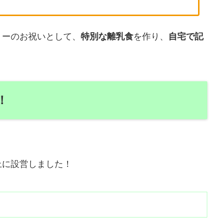
リーのお祝いとして、
特別な離乳食
を作り、
自宅で記
！
上に設営しました！