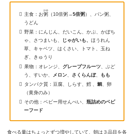
かゆ
主食：お
粥
（10倍粥→
5倍粥
）、パン粥、
うどん
野菜：にんじん、だいこん、かぶ、かぼち
ゃ、さつまいも、
じゃがいも、
ほうれん
草、キャベツ、はくさい、トマト、玉ね
ぎ、きゅうり
果物：オレンジ、
グレープフルーツ
、ぶど
う、すいか、
メロン
、
さくらんぼ
、
もも
タンパク質：豆腐、しらす、鱈 、
鯛
、卵
（黄身のみ）
その他：ベビー用せんべい、
瓶詰めのベビ
ーフード
食べる量はちょっとずつ増やしていて、朝は３品目を各