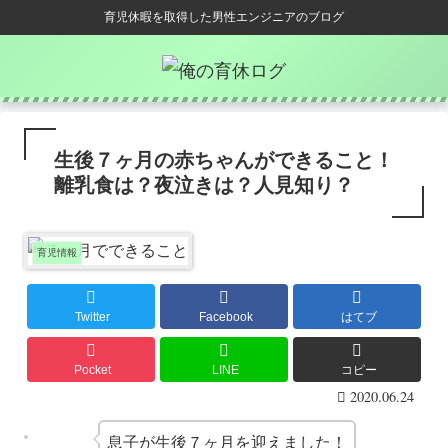
育児休暇を取得した男性エンジニアのブログ
生後７ヶ月の赤ちゃんができること！
離乳食は？夜泣きは？人見知り？
育児情報
Twitter
Facebook
はてブ
Pocket
LINE
コピー
2020.06.24
息子が生後７ヶ月を迎えました！