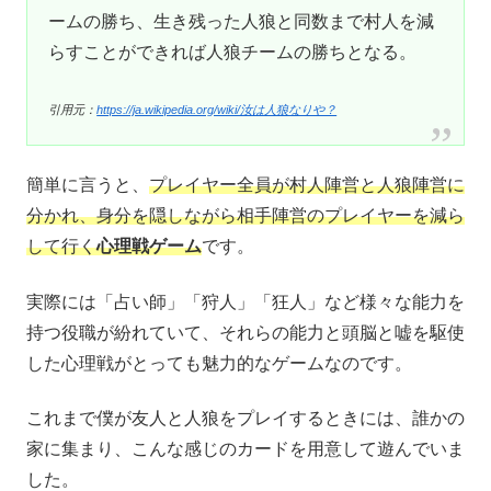
ームの勝ち、生き残った人狼と同数まで村人を減
らすことができれば人狼チームの勝ちとなる。
引用元：
https://ja.wikipedia.org/wiki/汝は人狼なりや？
簡単に言うと、
プレイヤー全員が村人陣営と人狼陣営に
分かれ、身分を隠しながら相手陣営のプレイヤーを減ら
して行く
心理戦ゲーム
です。
実際には「占い師」「狩人」「狂人」など様々な能力を
持つ役職が紛れていて、それらの能力と頭脳と嘘を駆使
した心理戦がとっても魅力的なゲームなのです。
これまで僕が友人と人狼をプレイするときには、誰かの
家に集まり、こんな感じのカードを用意して遊んでいま
した。