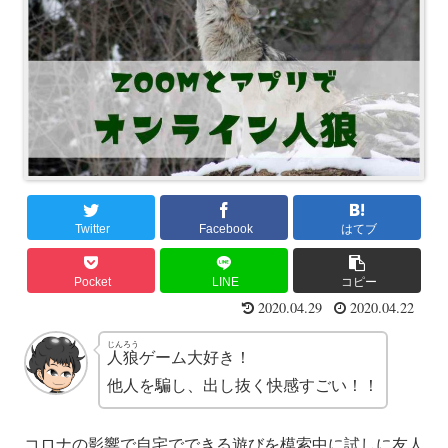
Twitter
Facebook
はてブ
Pocket
LINE
コピー
2020.04.29
2020.04.22
じんろう
人狼
ゲーム大好き！
他人を騙し、出し抜く快感すごい！！
コロナの影響で自宅でできる遊びを模索中に試しに友人