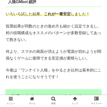
人狼GMbot 総評
いろいろ試した結果、
これが一番安定
しました！
投票結果が同数のときの進め方も細かく設定できるし、
村の役職構成もオススメのパターンが多数登録してあっ
て飽きない。
何より、スマホの画面が消えようが電源が切れようが関
係なくゲームに復帰できる安定感が素晴らしい。
今後は「ワンナイト人狼」をやるとき以外は基本的にこ
れを使うことになりそうです！
普通の人狼とオンライン人狼の違い
メニュー
ホーム
検索
トップ
サイドバー