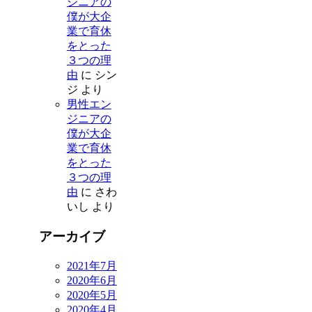
ジニアの
僕が大企
業で育休
をとった
３つの理
由
に
シン
ジ
より
男性エン
ジニアの
僕が大企
業で育休
をとった
３つの理
由
に
さわ
いし
より
アーカイブ
2021年7月
2020年6月
2020年5月
2020年4月