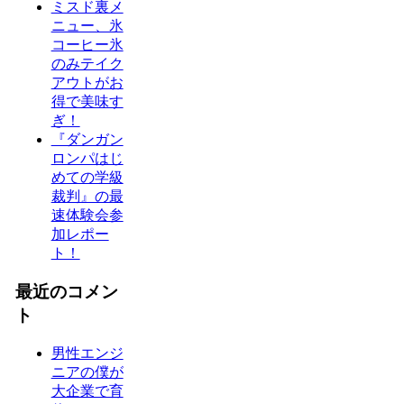
ミスド裏メ
ニュー、氷
コーヒー氷
のみテイク
アウトがお
得で美味す
ぎ！
『ダンガン
ロンパはじ
めての学級
裁判』の最
速体験会参
加レポー
ト！
最近のコメン
ト
男性エンジ
ニアの僕が
大企業で育