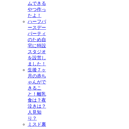
ムできる
やつ作っ
たよ！
ハーフバ
ースデー
パーティ
のため自
宅に特設
スタジオ
を設営し
ました！
生後７ヶ
月の赤ち
ゃんがで
きるこ
と！離乳
食は？夜
泣きは？
人見知
り？
ミスド裏