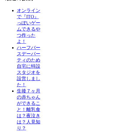
オンライン
で『ITO』
っぽいゲー
ムできるや
つ作った
よ！
ハーフバー
スデーパー
ティのため
自宅に特設
スタジオを
設営しまし
た！
生後７ヶ月
の赤ちゃん
ができるこ
と！離乳食
は？夜泣き
は？人見知
り？