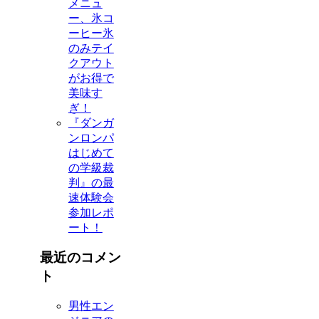
メニュ
ー、氷コ
ーヒー氷
のみテイ
クアウト
がお得で
美味す
ぎ！
『ダンガ
ンロンパ
はじめて
の学級裁
判』の最
速体験会
参加レポ
ート！
最近のコメン
ト
男性エン