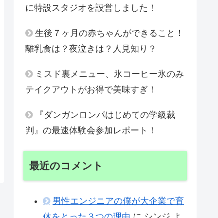
に特設スタジオを設営しました！
生後７ヶ月の赤ちゃんができること！
離乳食は？夜泣きは？人見知り？
ミスド裏メニュー、氷コーヒー氷のみ
テイクアウトがお得で美味すぎ！
『ダンガンロンパはじめての学級裁
判』の最速体験会参加レポート！
最近のコメント
男性エンジニアの僕が大企業で育
休をとった３つの理由
に
シンジ
よ