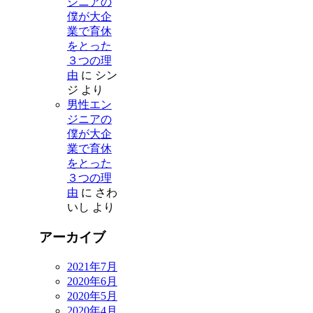
ジニアの
僕が大企
業で育休
をとった
３つの理
由
に
シン
ジ
より
男性エン
ジニアの
僕が大企
業で育休
をとった
３つの理
由
に
さわ
いし
より
アーカイブ
2021年7月
2020年6月
2020年5月
2020年4月