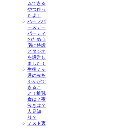
ムできる
やつ作っ
たよ！
ハーフバ
ースデー
パーティ
のため自
宅に特設
スタジオ
を設営し
ました！
生後７ヶ
月の赤ち
ゃんがで
きるこ
と！離乳
食は？夜
泣きは？
人見知
り？
ミスド裏