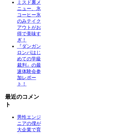
ミスド裏メ
ニュー、氷
コーヒー氷
のみテイク
アウトがお
得で美味す
ぎ！
『ダンガン
ロンパはじ
めての学級
裁判』の最
速体験会参
加レポー
ト！
最近のコメン
ト
男性エンジ
ニアの僕が
大企業で育