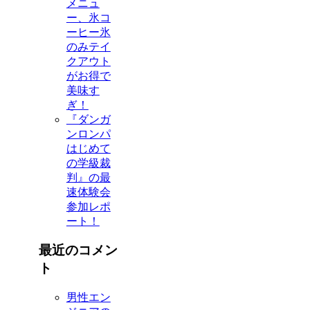
メニュ
ー、氷コ
ーヒー氷
のみテイ
クアウト
がお得で
美味す
ぎ！
『ダンガ
ンロンパ
はじめて
の学級裁
判』の最
速体験会
参加レポ
ート！
最近のコメン
ト
男性エン