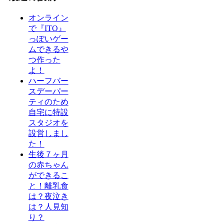
オンライン
で『ITO』
っぽいゲー
ムできるや
つ作った
よ！
ハーフバー
スデーパー
ティのため
自宅に特設
スタジオを
設営しまし
た！
生後７ヶ月
の赤ちゃん
ができるこ
と！離乳食
は？夜泣き
は？人見知
り？