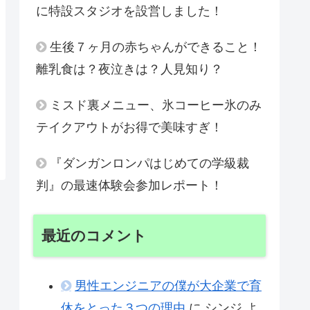
に特設スタジオを設営しました！
生後７ヶ月の赤ちゃんができること！
離乳食は？夜泣きは？人見知り？
ミスド裏メニュー、氷コーヒー氷のみ
テイクアウトがお得で美味すぎ！
『ダンガンロンパはじめての学級裁
判』の最速体験会参加レポート！
最近のコメント
男性エンジニアの僕が大企業で育
休をとった３つの理由
に
シンジ
よ